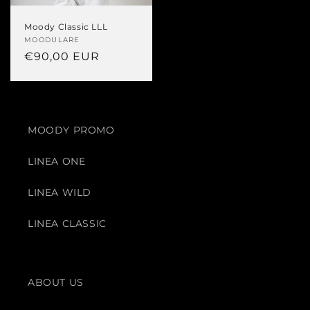
Moody Classic LLL
Produttore:
MOODULARE
Prezzo
€90,00 EUR
di
listino
MOODY PROMO
LINEA ONE
LINEA WILD
LINEA CLASSIC
ABOUT US