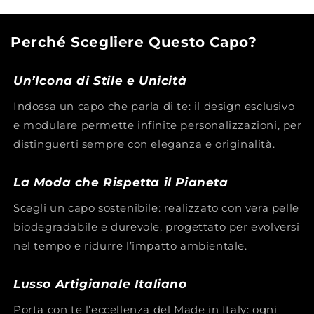
c
o
Perché Scegliere Questo Capo?
m
p
Un’Icona di Stile e Unicità
r
i
Indossa un capo che parla di te: il design esclusivo
m
e modulare permette infinite personalizzazioni, per
i
distinguerti sempre con eleganza e originalità.
b
i
La Moda che Rispetta il Pianeta
l
Scegli un capo sostenibile: realizzato con vera pelle
e
biodegradabile e durevole, progettato per evolversi
nel tempo e ridurre l’impatto ambientale.
Lusso Artigianale Italiano
Porta con te l’eccellenza del Made in Italy: ogni