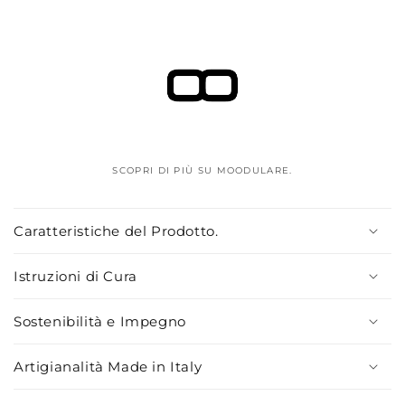
SCOPRI DI PIÙ SU MOODULARE.
C
o
Caratteristiche del Prodotto.
n
t
Istruzioni di Cura
e
n
Sostenibilità e Impegno
u
Artigianalità Made in Italy
t
o