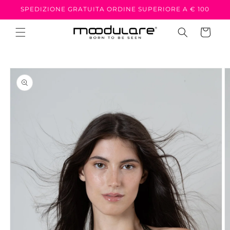
Vai
SPEDIZIONE GRATUITA ORDINE SUPERIORE A € 100
direttamente
ai contenuti
Carrello
Passa alle
informazioni
sul prodotto