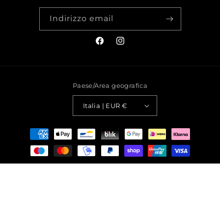
Indirizzo email
Facebook
Instagram
Paese/Area geografica
Italia | EUR €
Metodi
di
pagamento
© 2026,
Moodulare
© 2026, Moodulare
Moodulare Italia - P. IVA: 02020180499 - Telefono: +39 338 352
5264 - Email:
info@moodulare.com