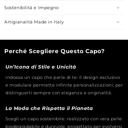
e
n
Sostenibilità e Impegno
u
Artigianalità Made in Italy
t
o
c
o
Perché Scegliere Questo Capo?
m
p
Un’Icona di Stile e Unicità
r
i
Indossa un capo che parla di te: il design esclusivo
m
e modulare permette infinite personalizzazioni, per
i
distinguerti sempre con eleganza e originalità.
b
i
La Moda che Rispetta il Pianeta
l
Scegli un capo sostenibile: realizzato con vera pelle
e
biodegradabile e durevole, progettato per evolversi