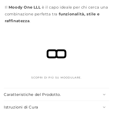
Il
Moody One LLL
è il capo ideale per chi cerca una
combinazione perfetta tra
funzionalità, stile e
raffinatezza
.
SCOPRI DI PIÙ SU MOODULARE.
C
o
Caratteristiche del Prodotto.
n
t
Istruzioni di Cura