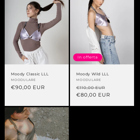
In offerta
Moody Classic LLL
Moody Wild LLL
Produttore:
MOODULARE
Produttore:
MOODULARE
Prezzo
€90,00 EUR
Prezzo
Prezzo
€110,00 EUR
di
di
€80,00 EUR
scontato
listino
listino