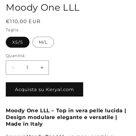
Moody One LLL
Prezzo
€110,00 EUR
di
Taglia
listino
XS/S
M/L
Quantità
Diminuisci
Aumenta
quantità
quantità
per
per
Moody
Moody
Acquista su Keryal.com
One
One
LLL
LLL
Moody One LLL – Top in vera pelle lucida |
Design modulare elegante e versatile |
Made in Italy